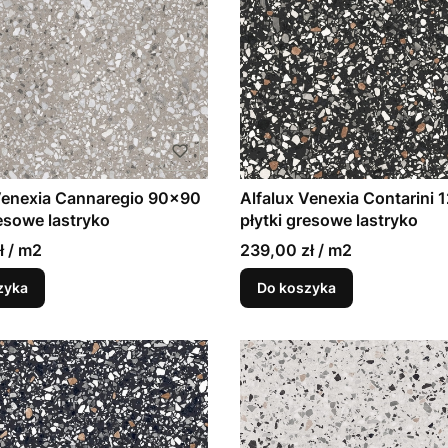
Venexia Cannaregio 90x90
Alfalux Venexia Contarini
resowe lastryko
płytki gresowe lastryko
ł / m2
239,00 zł / m2
zyka
Do koszyka