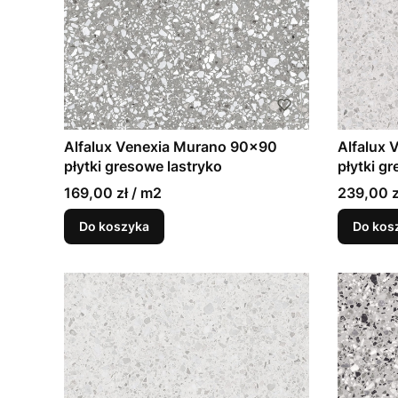
Alfalux Venexia Murano 90x90
Alfalux 
płytki gresowe lastryko
płytki g
169,00 zł / m2
239,00 z
Do koszyka
Do kos