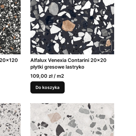
 120x120
Alfalux Venexia Contarini 20x20
płytki gresowe lastryko
109,00 zł / m2
Do koszyka