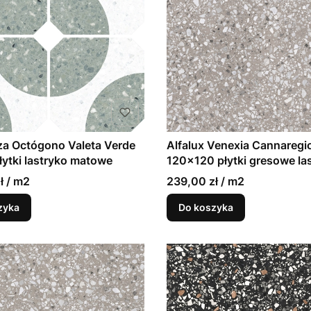
za Octógono Valeta Verde
Alfalux Venexia Cannaregi
ytki lastryko matowe
120x120 płytki gresowe la
ł / m2
239,00 zł / m2
zyka
Do koszyka