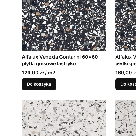
Alfalux Venexia Contarini 60x60
Alfalux 
płytki gresowe lastryko
płytki g
129,00 zł / m2
169,00 z
Do koszyka
Do kos