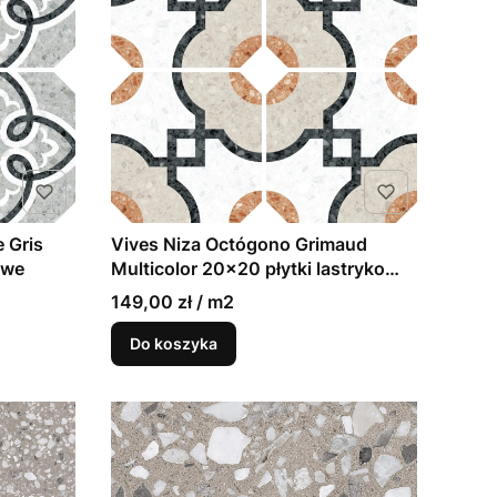
 Gris
Vives Niza Octógono Grimaud
owe
Multicolor 20x20 płytki lastryko
matowe
149,00 zł / m2
Do koszyka