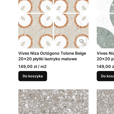
Vives Niza Octógono Tolone Beige
Vives Ni
20x20 płytki lastryko matowe
20x20 pł
149,00 zł / m2
149,00 z
Do koszyka
Do kos