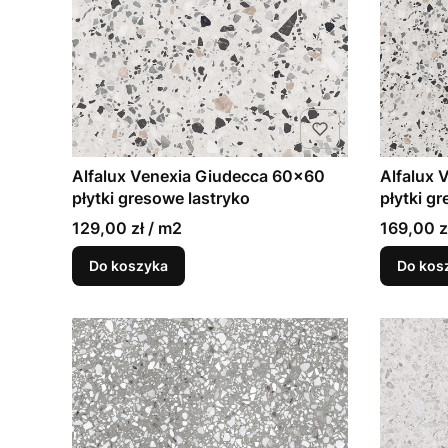
Alfalux Venexia Giudecca 60x60
Alfalux 
płytki gresowe lastryko
płytki g
129,00 zł / m2
169,00 z
Do koszyka
Do kos