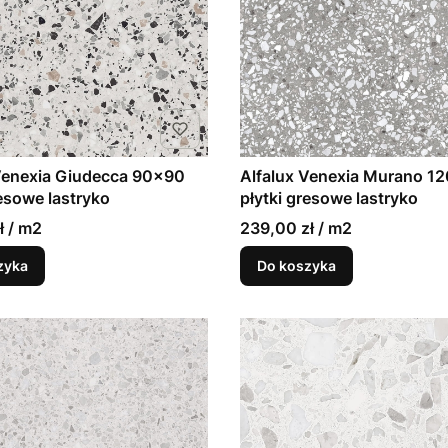
Venexia Giudecca 90x90
Alfalux Venexia Murano 1
resowe lastryko
płytki gresowe lastryko
ł / m2
239,00 zł / m2
zyka
Do koszyka