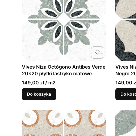
Vives Niza Octógono Antibes Verde
Vives Ni
20x20 płytki lastryko matowe
Negro 20
matowe
149,00 zł / m2
149,00 z
Do koszyka
Do kos