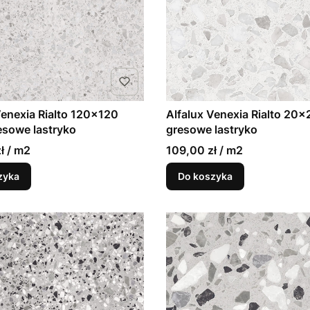
Venexia Rialto 120x120
Alfalux Venexia Rialto 20x2
resowe lastryko
gresowe lastryko
ł / m2
109,00 zł / m2
zyka
Do koszyka