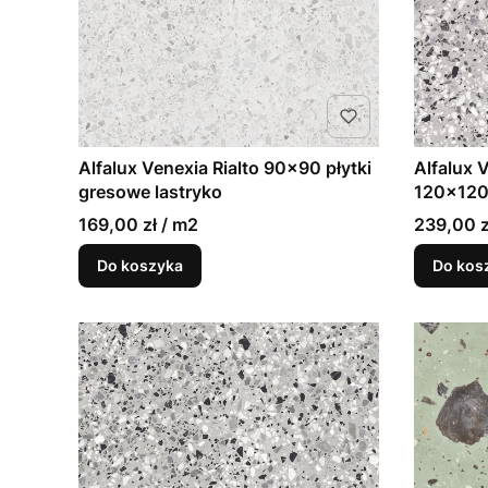
Alfalux Venexia Rialto 90x90 płytki
Alfalux 
gresowe lastryko
120x120 
169,00 zł / m2
239,00 z
Do koszyka
Do kos