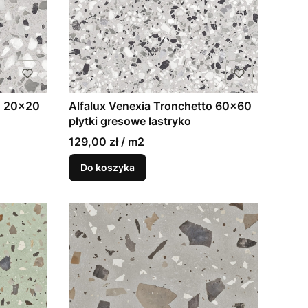
o 20x20
Alfalux Venexia Tronchetto 60x60
płytki gresowe lastryko
129,00 zł / m2
Do koszyka