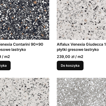
Venexia Contarini 90x90
Alfalux Venexia Giudecca
resowe lastryko
płytki gresowe lastryko
ł / m2
239,00 zł / m2
zyka
Do koszyka