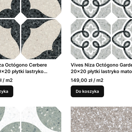
za Octógono Cerbere
Vives Niza Octógono Garde
x20 płytki lastryko
20x20 płytki lastryko mat
ł / m2
149,00 zł / m2
zyka
Do koszyka