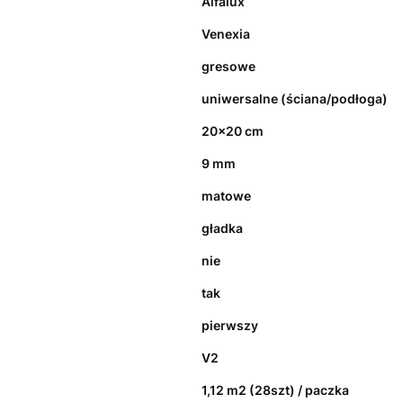
Alfalux
Venexia
gresowe
uniwersalne (ściana/podłoga)
20x20 cm
9 mm
matowe
gładka
nie
tak
pierwszy
V2
1,12 m2 (28szt) / paczka