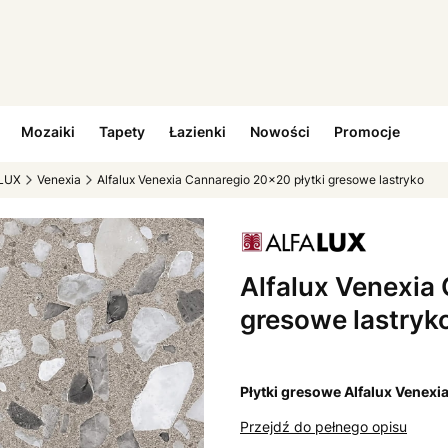
Mozaiki
Tapety
Łazienki
Nowości
Promocje
LUX
Venexia
Alfalux Venexia Cannaregio 20x20 płytki gresowe lastryko
Alfalux Venexia
gresowe lastryk
Płytki gresowe Alfalux Venex
Przejdź do pełnego opisu