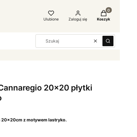
Produkty w kosz
Ulubione
Zaloguj się
Koszyk
Wyczyść
Szukaj
 Cannaregio 20x20 płytki
o
ia 20x20cm z motywem lastryko.