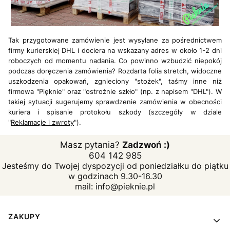
Tak przygotowane zamówienie jest wysyłane za pośrednictwem
firmy kurierskiej DHL i dociera na wskazany adres w około 1-2 dni
roboczych od momentu nadania. Co powinno wzbudzić niepokój
podczas doręczenia zamówienia? Rozdarta folia stretch, widoczne
uszkodzenia opakowań, zgnieciony "stożek", taśmy inne niż
firmowa "Pięknie" oraz "ostrożnie szkło" (np. z napisem "DHL"). W
takiej sytuacji sugerujemy sprawdzenie zamówienia w obecności
kuriera i spisanie protokołu szkody (szczegóły w dziale
"
Reklamacje i zwroty
").
Masz pytania?
Zadzwoń :)
604 142 985
Jesteśmy do Twojej dyspozycji od poniedziałku do piątku
w godzinach 9.30-16.30
mail: info@pieknie.pl
Linki w stopce
ZAKUPY