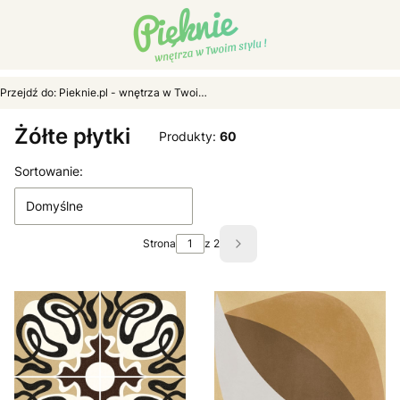
Przejdź do:
Pieknie.pl - wnętrza w Twoim stylu...
Żółte płytki
Produkty:
60
Lista produktów
Sortowanie:
Domyślne
Strona
z 2
Następne produkty