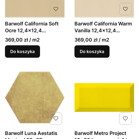
Barwolf California Soft
Barwolf California Warm
Ocre 12,4x12,4
Vanilla 12,4x12,4
pastelowe matowe
pastelowe matowe
369,00 zł / m2
369,00 zł / m2
kafelki
kafelki
Do koszyka
Do koszyka
Barwolf Luna Aestatis
Barwolf Metro Project