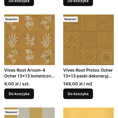
Do koszyka
Do koszyka
Nowość
Nowość
Vives Root Arvum-4
Vives Root Protos Ocher
Ocher 13x13 botaniczne
13x13 paski dekoracyjne
dekoracyjne błyszczące
błyszczące rustykalne
9,00 zł / szt.
149,00 zł / m2
rustykalne kafle
kafle
Do koszyka
Do koszyka
Nowość