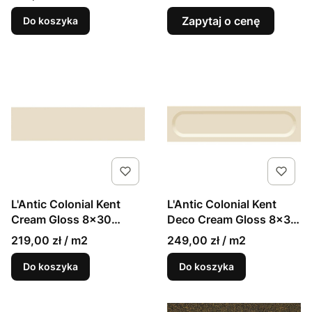
Zapytaj o cenę
Do koszyka
L'Antic Colonial Kent
L'Antic Colonial Kent
Cream Gloss 8x30
Deco Cream Gloss 8x30
cegiełki ścienne połysk
cegiełki ścienne 3D
219,00 zł / m2
249,00 zł / m2
połysk
Do koszyka
Do koszyka