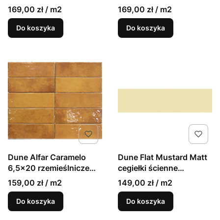
cegiełki 7x28 mat
uniwersalne płytki
169,00 zł / m2
169,00 zł / m2
cegiełki 7x28 mat
Do koszyka
Do koszyka
Dune Flat Mustard Matt
Dune Alfar Caramelo
cegiełki ścienne
6,5x20 rzemieślnicze
7,5x30cm matowe
cegiełki ścienne
149,00 zł / m2
159,00 zł / m2
Do koszyka
Do koszyka