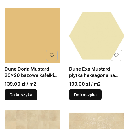
Dune Doria Mustard
Dune Exa Mustard
20x20 bazowe kafelki
płytka heksagonalna
musztardowe
15x17 plaster miodu
139,00 zł / m2
199,00 zł / m2
Do koszyka
Do koszyka