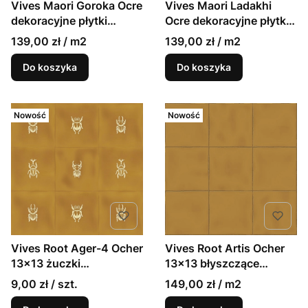
Vives Maori Goroka Ocre
Vives Maori Ladakhi
dekoracyjne płytki
Ocre dekoracyjne płytki
gresowe dekor 20x20
gresowe dekor 20x20
139,00 zł / m2
139,00 zł / m2
Do koszyka
Do koszyka
Nowość
Nowość
Vives Root Ager-4 Ocher
Vives Root Artis Ocher
13x13 żuczki
13x13 błyszczące
dekoracyjne błyszczące
rustykalne kafle
9,00 zł / szt.
149,00 zł / m2
rustykalne kafle