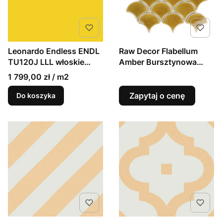
Leonardo Endless ENDL
Raw Decor Flabellum
TU120J LLL włoskie
Amber Bursztynowa
płytki monokolor
mozaika łuska połysk
1 799,00 zł / m2
120x120
Zapytaj o cenę
Do koszyka