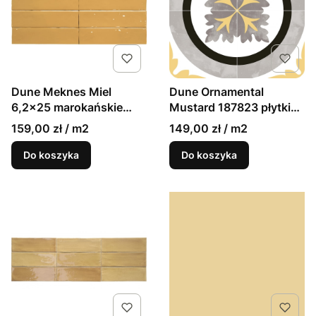
Dune Meknes Miel
Dune Ornamental
6,2x25 marokańskie
Mustard 187823 płytki
cegiełki ścienne
podłogowe patchwork
159,00 zł / m2
149,00 zł / m2
20x20
Do koszyka
Do koszyka