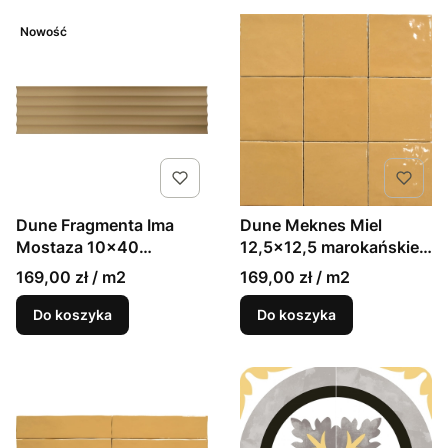
Nowość
Dune Meknes Miel
Dune Fragmenta Ima
12,5x12,5 marokańskie
Mostaza 10x40
kafelki ścienne
strukturalne płytki
169,00 zł / m2
169,00 zł / m2
ścienne 3D
Do koszyka
Do koszyka