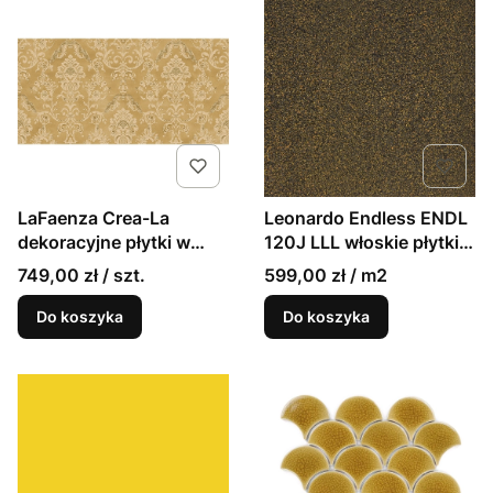
Leonardo Endless ENDL
LaFaenza Crea-La
120J LLL włoskie płytki
dekoracyjne płytki w
imitujące żółte lastryko
ornamenty 60x120
599,00 zł / m2
749,00 zł / szt.
120x120
Do koszyka
Do koszyka