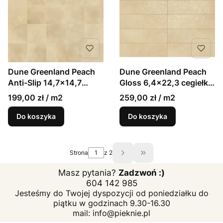
Dune Greenland Peach
Dune Greenland Peach
Anti-Slip 14,7x14,7
Gloss 6,4x22,3 cegiełki
antypoślizgowe kafelki
ścienne połysk
199,00 zł / m2
259,00 zł / m2
Do koszyka
Do koszyka
Strona
z 2
Przejdź do ostatniej st
Masz pytania?
Zadzwoń :)
604 142 985
Jesteśmy do Twojej dyspozycji od poniedziałku do
piątku w godzinach 9.30-16.30
mail: info@pieknie.pl