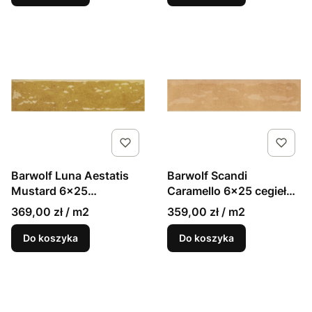
Barwolf Scandi
Barwolf Luna Aestatis
Caramello 6x25 cegiełki
Mustard 6x25
karmelowe w połysku
musztardowe cegiełki
359,00 zł / m2
369,00 zł / m2
połysk
Do koszyka
Do koszyka