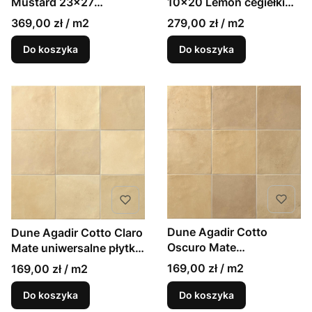
Mustard 23x27
10x20 Lemon cegiełki
musztardowe
ścienne żółte
369,00 zł / m2
279,00 zł / m2
heksagony mat
Do koszyka
Do koszyka
Dune Agadir Cotto
Dune Agadir Cotto Claro
Oscuro Mate
Mate uniwersalne płytki
uniwersalne płytki
kafelki 14,7x14,7 mat
169,00 zł / m2
169,00 zł / m2
kafelki 14,7x14,7 mat
Do koszyka
Do koszyka