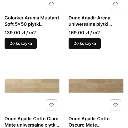
Colorker Aruma Mustard
Dune Agadir Arena
Soft 5x50 płytki
uniwersalne płytki
gresowe musztardowe
cegiełki 7x28 połysk
139,00 zł / m2
169,00 zł / m2
Do koszyka
Do koszyka
Dune Agadir Cotto Claro
Dune Agadir Cotto
Mate uniwersalne płytki
Oscuro Mate