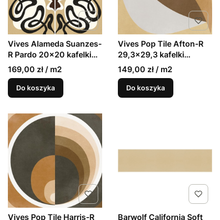
Vives Alameda Suanzes-
Vives Pop Tile Afton-R
R Pardo 20x20 kafelki
29,3x29,3 kafelki
uniwersalne dekoracyjne
uniwersalne matowe
169,00 zł / m2
149,00 zł / m2
Do koszyka
Do koszyka
Vives Pop Tile Harris-R
Barwolf California Soft