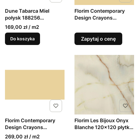
Dune Tabarca Miel
Florim Contemporary
połysk 188256
Design Crayons
śródziemnomorskie
Buttercream 120x120
169,00 zł / m2
płytki ścienne cegiełki
7,5×23cm
Zapytaj o cenę
Do koszyka
Florim Contemporary
Florim Les Bijoux Onyx
Design Crayons
Blanche 120x120 płytki
Buttercream 60x120
wielkoformatowe połysk
269,00 zł / m2