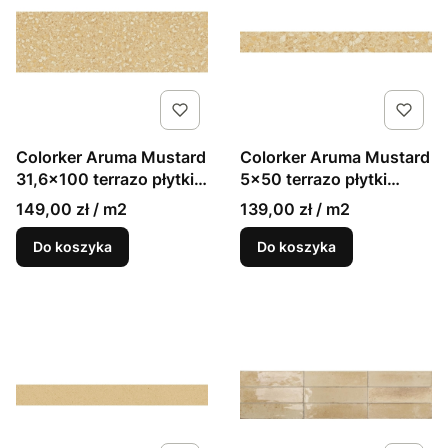
Colorker Aruma Mustard
Colorker Aruma Mustard
31,6x100 terrazo płytki
5x50 terrazo płytki
ścienne lastryko
gresowe lastryko
149,00 zł / m2
139,00 zł / m2
musztardowe
musztardowe
Do koszyka
Do koszyka