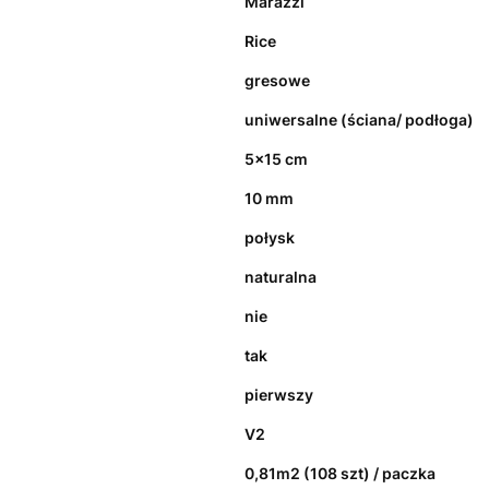
Marazzi
Rice
gresowe
uniwersalne (ściana/ podłoga)
5x15 cm
10 mm
połysk
naturalna
nie
tak
pierwszy
V2
0,81m2 (108 szt) / paczka