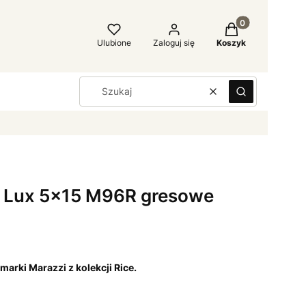
Produkty w kosz
Ulubione
Zaloguj się
Koszyk
Wyczyść
Szukaj
u Lux 5x15 M96R gresowe
arki Marazzi z kolekcji Rice.