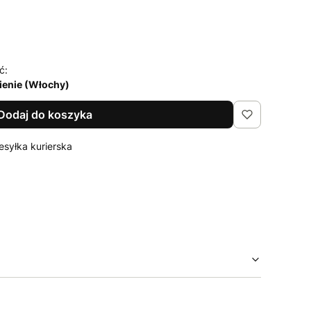
ć:
enie (Włochy)
Dodaj do koszyka
esyłka kurierska