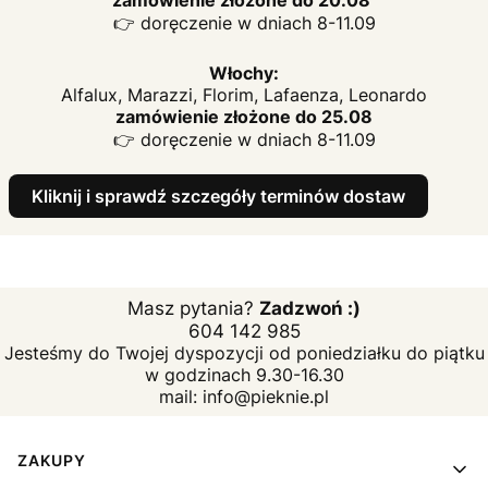
zamówienie złożone do 20.08
👉 doręczenie w dniach 8-11.09
Włochy:
Alfalux, Marazzi, Florim, Lafaenza, Leonardo
zamówienie złożone do 25.08
👉 doręczenie w dniach 8-11.09
Kliknij i sprawdź szczegóły terminów dostaw
Masz pytania?
Zadzwoń :)
604 142 985
Jesteśmy do Twojej dyspozycji od poniedziałku do piątku
w godzinach 9.30-16.30
mail: info@pieknie.pl
Linki w stopce
ZAKUPY