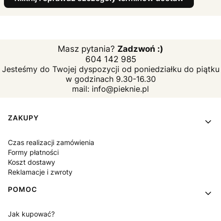
Masz pytania?
Zadzwoń :)
604 142 985
Jesteśmy do Twojej dyspozycji od poniedziałku do piątku
w godzinach 9.30-16.30
mail: info@pieknie.pl
Linki w stopce
ZAKUPY
Czas realizacji zamówienia
Formy płatności
Koszt dostawy
Reklamacje i zwroty
POMOC
Jak kupować?