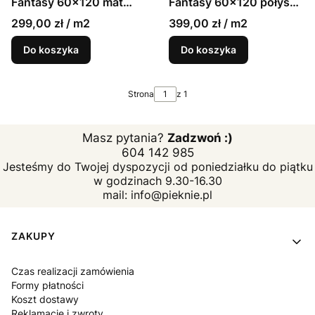
Fantasy 60x120 mat
Fantasy 60x120 połysk
9mm gres marmur
9mm gres marmur
299,00 zł / m2
399,00 zł / m2
Do koszyka
Do koszyka
Strona
z 1
Masz pytania?
Zadzwoń :)
604 142 985
Jesteśmy do Twojej dyspozycji od poniedziałku do piątku
w godzinach 9.30-16.30
mail: info@pieknie.pl
Linki w stopce
ZAKUPY
Czas realizacji zamówienia
Formy płatności
Koszt dostawy
Reklamacje i zwroty