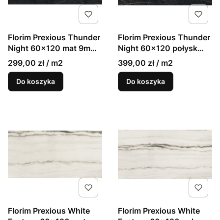
Florim Prexious Thunder
Florim Prexious Thunder
Night 60x120 mat 9mm
Night 60x120 połysk
gres marmur
9mm gres marmur
299,00 zł / m2
399,00 zł / m2
Do koszyka
Do koszyka
Florim Prexious White
Florim Prexious White