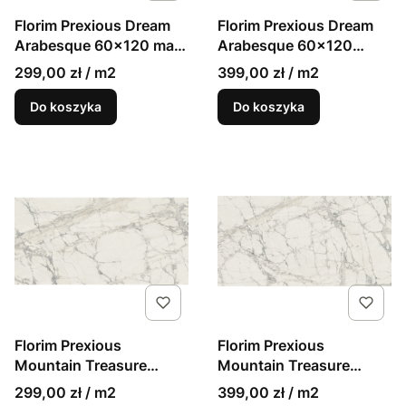
Florim Prexious Dream
Florim Prexious Dream
Arabesque 60x120 mat
Arabesque 60x120
9mm gres marmur
połysk 9mm gres
299,00 zł / m2
399,00 zł / m2
marmur
Do koszyka
Do koszyka
Florim Prexious
Florim Prexious
Mountain Treasure
Mountain Treasure
60x120 mat 9mm gres
60x120 połysk 9mm
299,00 zł / m2
399,00 zł / m2
marmur
gres marmur