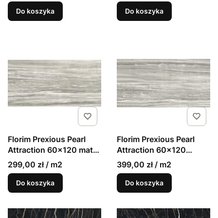
Do koszyka
Do koszyka
Florim Prexious Pearl
Florim Prexious Pearl
Attraction 60x120 mat
Attraction 60x120
9mm gres marmur
połysk 9mm gres
299,00 zł / m2
399,00 zł / m2
marmur
Do koszyka
Do koszyka