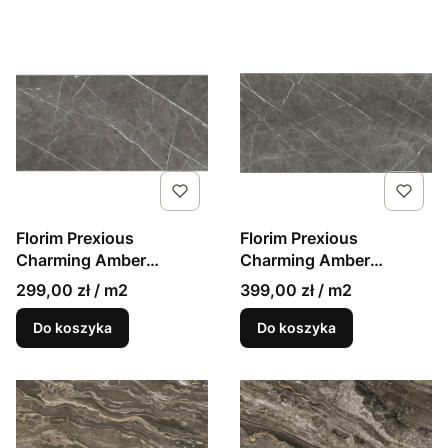
Florim Prexious
Florim Prexious
Charming Amber
Charming Amber
60x120 mat 9mm gres
60x120 połysk 9mm
299,00 zł / m2
399,00 zł / m2
marmur
gres marmur
Do koszyka
Do koszyka