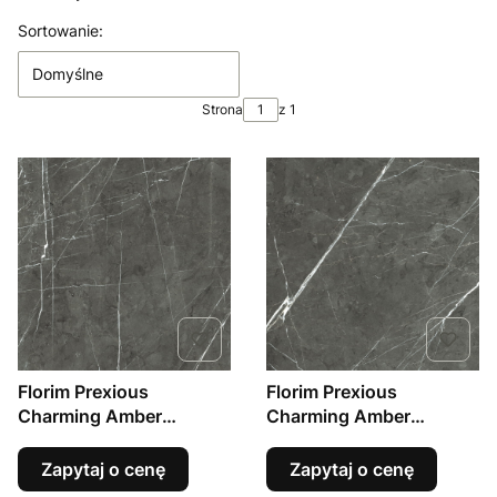
Lista produktów
Sortowanie:
Domyślne
Strona
z 1
Florim Prexious
Florim Prexious
Charming Amber
Charming Amber
120x120 mat 6mm gres
120x120 połysk 6mm
marmur
gres marmur
Zapytaj o cenę
Zapytaj o cenę