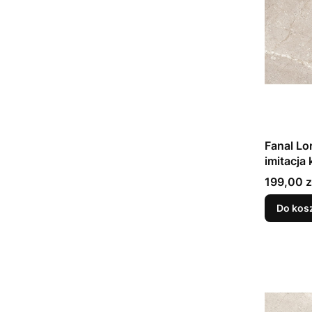
Fanal Lo
imitacja
199,00 z
Do kos