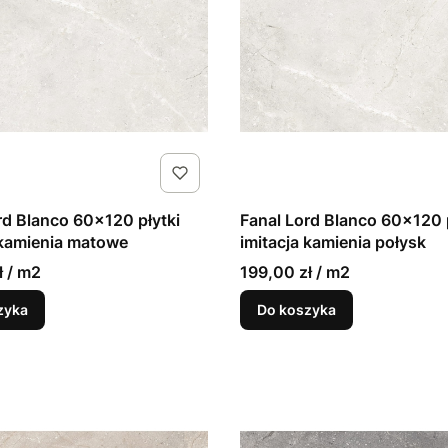
rd Blanco 60x120 płytki
Fanal Lord Blanco 60x120 p
 kamienia matowe
imitacja kamienia połysk
ł / m2
199,00 zł / m2
zyka
Do koszyka