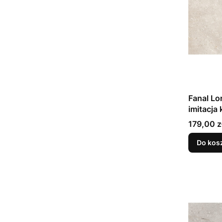
Fanal Lo
imitacja
179,00 z
Do kos