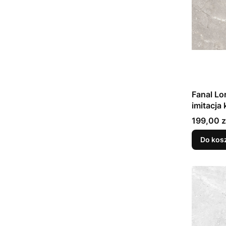
Fanal Lo
imitacja
199,00 z
Do kos