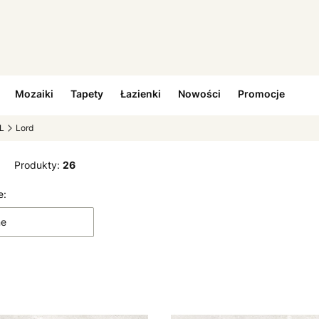
Mozaiki
Tapety
Łazienki
Nowości
Promocje
L
Lord
Produkty:
26
 produktów
e:
ne