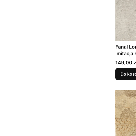
Fanal Lo
imitacja
149,00 z
Do kos