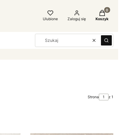
Produkty w kosz
Ulubione
Zaloguj się
Koszyk
Wyczyść
Szukaj
Strona
z 1