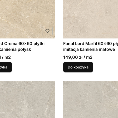
rd Crema 60x60 płytki
Fanal Lord Marfil 60x60 pły
 kamienia połysk
imitacja kamienia matowe
ł / m2
149,00 zł / m2
zyka
Do koszyka