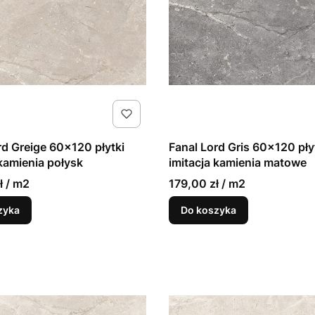
rd Greige 60x120 płytki
Fanal Lord Gris 60x120 pły
 kamienia połysk
imitacja kamienia matowe
ł / m2
179,00 zł / m2
zyka
Do koszyka