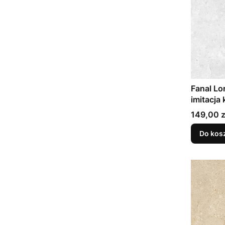
Fanal Lo
imitacja
149,00 z
Do kos