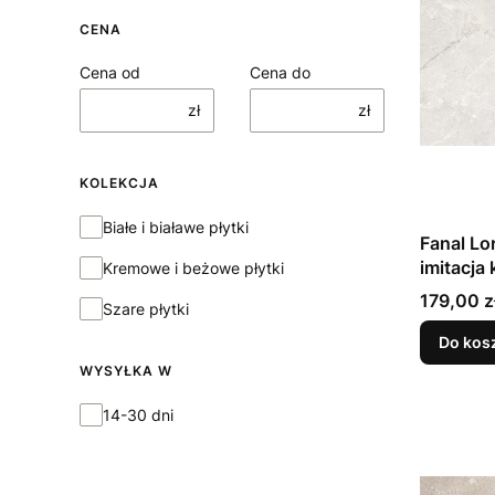
CENA
Cena od
Cena do
zł
zł
KOLEKCJA
Kolekcja
Białe i białawe płytki
Fanal Lo
imitacja
Kremowe i beżowe płytki
179,00 z
Szare płytki
Do kos
WYSYŁKA W
Wysyłka w
14-30 dni