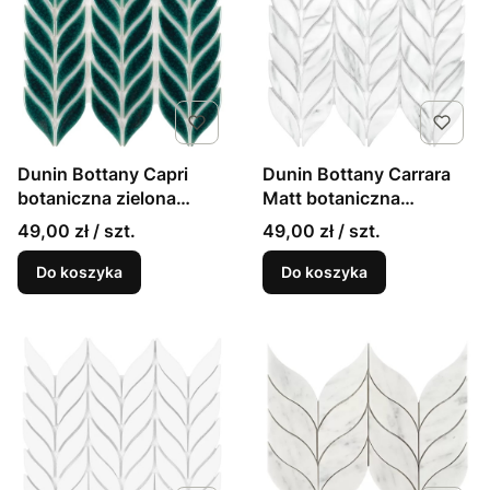
Dunin Bottany Capri
Dunin Bottany Carrara
botaniczna zielona
Matt botaniczna
mozaika listki
marmurowa matowa
49,00 zł / szt.
49,00 zł / szt.
26,5x22,5cm
mozaika listki
26,5x22,5cm
Do koszyka
Do koszyka