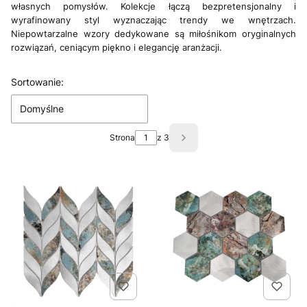
własnych pomysłów. Kolekcje łączą bezpretensjonalny i
wyrafinowany styl wyznaczając trendy we wnętrzach.
Niepowtarzalne wzory dedykowane są miłośnikom oryginalnych
rozwiązań, ceniącym piękno i elegancję aranżacji.
Lista produktów
Sortowanie:
Domyślne
Strona
z 3
Następne produkty