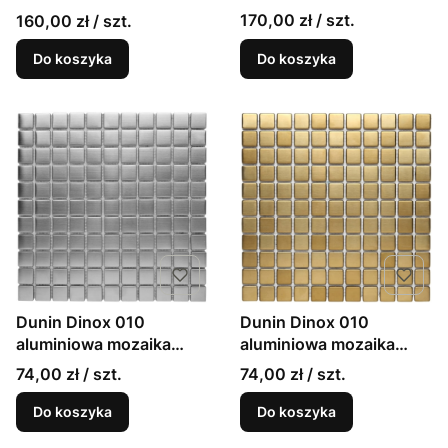
marmurowa glamour
arabeska 30x30cm
170,00 zł / szt.
160,00 zł / szt.
30x30
Do koszyka
Do koszyka
Dunin Dinox 010
Dunin Dinox 010
aluminiowa mozaika
aluminiowa mozaika
ścienna srebrna
ścienna złota 30,5x30,5
74,00 zł / szt.
74,00 zł / szt.
30,5x30,5
Do koszyka
Do koszyka