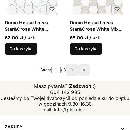
Dunin House Loves
Dunin House Loves
Star&Cross White
Star&Cross White Mix
matowa mozaika w stylu
matowa mozaika w stylu
62,00 zł / szt.
65,00 zł / szt.
angielskim
angielskim
Do koszyka
Do koszyka
Strona
z 3
Przejdź do ostatniej st
Masz pytania?
Zadzwoń :)
604 142 985
Jesteśmy do Twojej dyspozycji od poniedziałku do piątku
w godzinach 9.30-16.30
mail: info@pieknie.pl
Linki w stopce
ZAKUPY