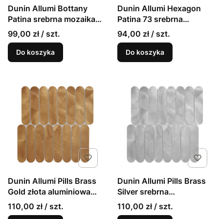
Dunin Allumi Bottany
Dunin Allumi Hexagon
Patina srebrna mozaika
Patina 73 srebrna
liście z efektem patyny
mozaika z efektem
99,00 zł / szt.
94,00 zł / szt.
patyny
Do koszyka
Do koszyka
Dunin Allumi Pills Brass
Dunin Allumi Pills Brass
Gold złota aluminiowa
Silver srebrna
mozaika ścienna
aluminiowa mozaika
110,00 zł / szt.
110,00 zł / szt.
ścienna