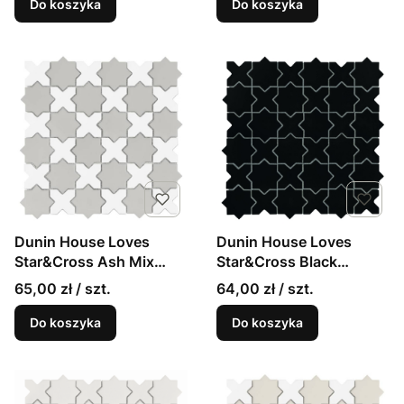
Do koszyka
Do koszyka
Dunin House Loves
Dunin House Loves
Star&Cross Ash Mix
Star&Cross Black
matowa mozaika w stylu
matowa mozaika w stylu
65,00 zł / szt.
64,00 zł / szt.
angielskim
angielskim
Do koszyka
Do koszyka