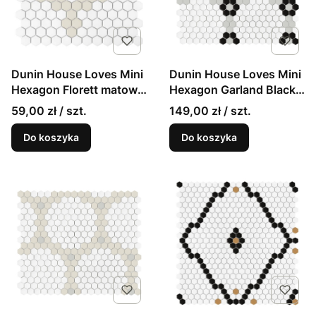
Dunin House Loves Mini
Dunin House Loves Mini
Hexagon Florett matowa
Hexagon Garland Black
mozaika
matowa mozaika
59,00 zł / szt.
149,00 zł / szt.
girlandy
Do koszyka
Do koszyka