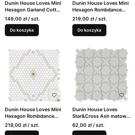
Dunin House Loves Mini
Dunin House Loves Mini
Hexagon Garland Cotton
Hexagon Rombdance
matowa mozaika
Black matowa mozaika w
149,00 zł / szt.
219,00 zł / szt.
girlandy
stylu angielskim
Do koszyka
Do koszyka
Dunin House Loves Mini
Dunin House Loves
Hexagon Rombdance
Star&Cross Ash matowa
Cotton matowa mozaika
mozaika w stylu
219,00 zł / szt.
62,00 zł / szt.
w stylu angielskim
angielskim