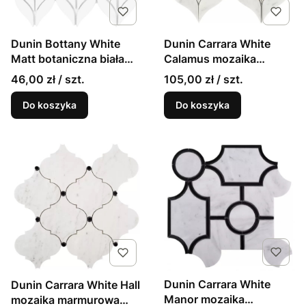
Dunin Bottany White
Dunin Carrara White
Matt botaniczna biała
Calamus mozaika
matowa mozaika listki
marmurowa listki
46,00 zł / szt.
105,00 zł / szt.
26,5x22,5cm
29,5x20
Do koszyka
Do koszyka
Dunin Carrara White
Dunin Carrara White Hall
Manor mozaika
mozaika marmurowa