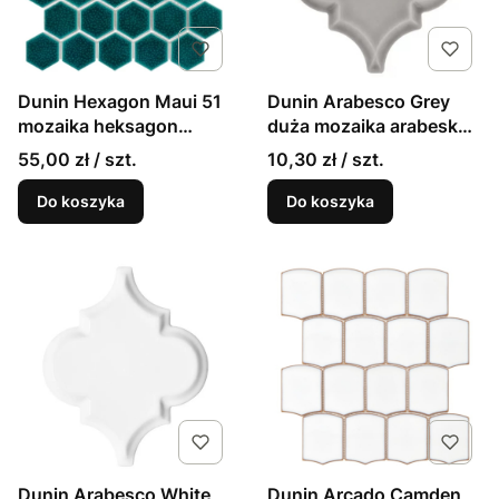
Dunin Hexagon Maui 51
Dunin Arabesco Grey
mozaika heksagon
duża mozaika arabeska
zielony 28x27,1
szarawa 13,1x15,8cm
55,00 zł / szt.
10,30 zł / szt.
Do koszyka
Do koszyka
Dunin Arabesco White
Dunin Arcado Camden