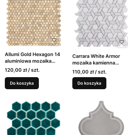
Allumi Gold Hexagon 14
Carrara White Armor
aluminiowa mozaika
mozaika kamienna
ścienna złote hexagony
marmurowa plecionka
120,00 zł / szt.
110,00 zł / szt.
30x30
30x29
Do koszyka
Do koszyka