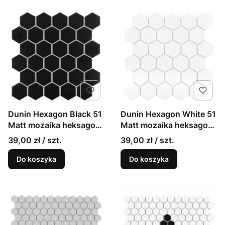
Dunin Hexagon Black 51
Dunin Hexagon White 51
Matt mozaika heksagon
Matt mozaika heksagon
czarny 28,2x27,1
biały 28,2x27,1
39,00 zł / szt.
39,00 zł / szt.
Do koszyka
Do koszyka