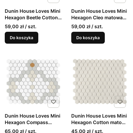
Dunin House Loves Mini
Dunin House Loves Mini
Hexagon Beetle Cotton
Hexagon Cleo matowa
matowa mozaika
mozaika
59,00 zł / szt.
59,00 zł / szt.
Do koszyka
Do koszyka
Dunin House Loves Mini
Dunin House Loves Mini
Hexagon Compass
Hexagon Cotton matowa
matowa mozaika
mozaika w stylu
65,00 zł / szt.
45,00 zł / szt.