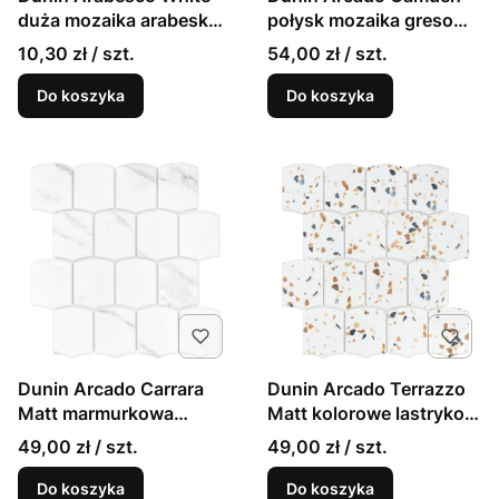
duża mozaika arabeska
połysk mozaika gresowa
biała 13,1x15,8cm
off-white
10,30 zł / szt.
54,00 zł / szt.
Do koszyka
Do koszyka
Dunin Arcado Carrara
Dunin Arcado Terrazzo
Matt marmurkowa
Matt kolorowe lastryko
mozaika gresowa
mozaika gresowa
49,00 zł / szt.
49,00 zł / szt.
Do koszyka
Do koszyka