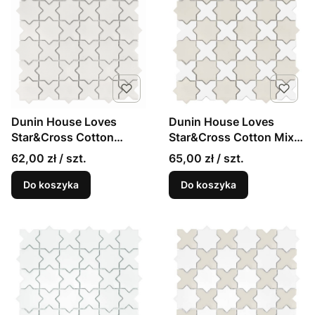
Dunin House Loves
Dunin House Loves
Star&Cross Cotton
Star&Cross Cotton Mix
matowa mozaika w stylu
matowa mozaika w stylu
62,00 zł / szt.
65,00 zł / szt.
angielskim
angielskim
Do koszyka
Do koszyka