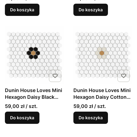
angielskim
Do koszyka
Do koszyka
Dunin House Loves Mini
Dunin House Loves Mini
Hexagon Daisy Black
Hexagon Daisy Cotton
matowa mozaika
matowa mozaika
59,00 zł / szt.
59,00 zł / szt.
kwiatuszek
kwiatuszek
Do koszyka
Do koszyka