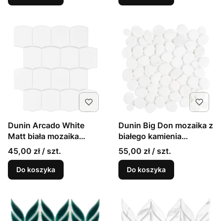
Dunin Arcado White
Dunin Big Don mozaika z
Matt biała mozaika
białego kamienia
gresowa
30,5x30,5
45,00 zł / szt.
55,00 zł / szt.
Do koszyka
Do koszyka