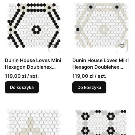
Dunin House Loves Mini
Dunin House Loves Mini
Hexagon Doublehex
Hexagon Doublehex
Black matowa mozaika
Cotton matowa mozaika
119,00 zł / szt.
119,00 zł / szt.
Do koszyka
Do koszyka