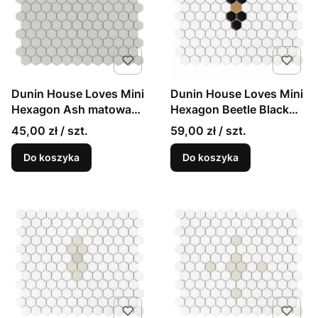
Dunin House Loves Mini
Dunin House Loves Mini
Hexagon Ash matowa
Hexagon Beetle Black
mozaika w stylu
matowa mozaika
45,00 zł / szt.
59,00 zł / szt.
angielskim
Do koszyka
Do koszyka